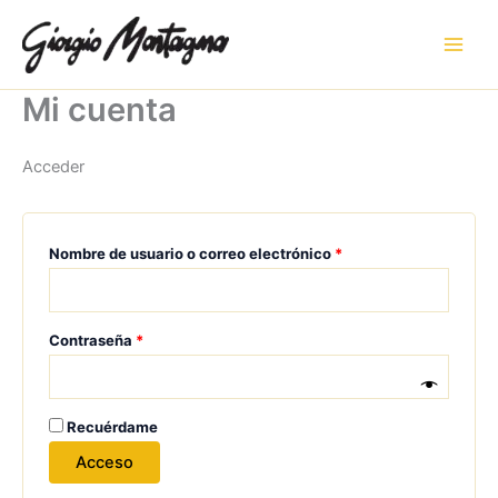
Ir
al
contenido
Mi cuenta
Acceder
Obligatorio
Nombre de usuario o correo electrónico
*
Obligatorio
Contraseña
*
Recuérdame
Acceso